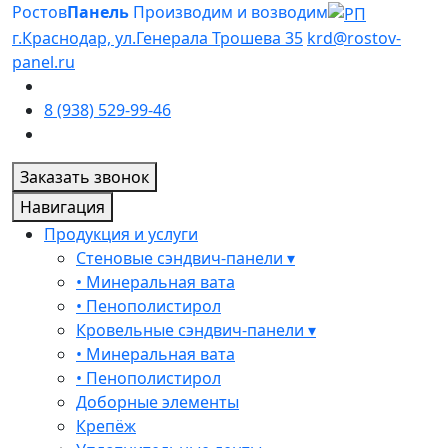
Ростов
Панель
Производим и возводим
г.Краснодар, ул.Генерала Трошева 35
krd@rostov-
panel.ru
8 (938) 529-99-46
Заказать звонок
Навигация
Продукция и услуги
Стеновые сэндвич-панели ▾
• Минеральная вата
• Пенополистирол
Кровельные сэндвич-панели ▾
• Минеральная вата
• Пенополистирол
Доборные элементы
Крепёж