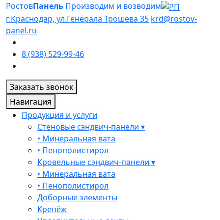
Ростов
Панель
Производим и возводим
г.Краснодар, ул.Генерала Трошева 35
krd@rostov-
panel.ru
8 (938) 529-99-46
Заказать звонок
Навигация
Продукция и услуги
Стеновые сэндвич-панели ▾
• Минеральная вата
• Пенополистирол
Кровельные сэндвич-панели ▾
• Минеральная вата
• Пенополистирол
Доборные элементы
Крепёж