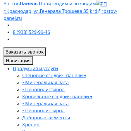
Ростов
Панель
Производим и возводим
г.Краснодар, ул.Генерала Трошева 35
krd@rostov-
panel.ru
8 (938) 529-99-46
Заказать звонок
Навигация
Продукция и услуги
Стеновые сэндвич-панели ▾
• Минеральная вата
• Пенополистирол
Кровельные сэндвич-панели ▾
• Минеральная вата
• Пенополистирол
Доборные элементы
Крепёж