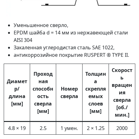
Уменьшенное сверло,
EPDM шайба d = 14 мм из нержавеющей стали
AISI 304
Закаленная углеродистая сталь SAE 1022,
антикоррозийное покрытие RUSPERT ® TYPE II.
Скорост
Проход
Толщин
ь
Диамет
ная
а
вращен
р/
способн
Номер
скрепля
ия
длина
ость
сверла
емых
сверла
[мм]
сверла
слоев
[об./
[мм]
[мм]
мин.]
4.8 × 19
2.5
1 умен.
2 × 1.25
2000