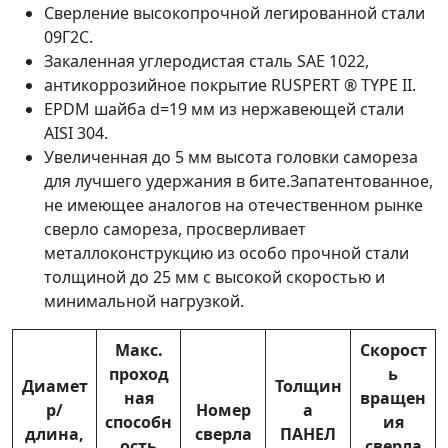
Сверление высокопрочной легированной стали
09Г2С.
Закаленная углеродистая сталь SAE 1022,
антикоррозийное покрытие RUSPERT ® TYPE II.
EPDM шайба d=19 мм из нержавеющей стали
AISI 304.
Увеличенная до 5 мм высота головки самореза
для лучшего удержания в бите.Запатентованное,
не имеющее аналогов на отечественном рынке
сверло самореза, просверливает
металлоконструкцию из особо прочной стали
толщиной до 25 мм с высокой скоростью и
минимальной нагрузкой.
Макс.
Скорост
проход
ь
Диамет
Толщин
ная
вращен
р/
Номер
а
способн
ия
длина,
сверла
ПАНЕЛ
ость
сверла