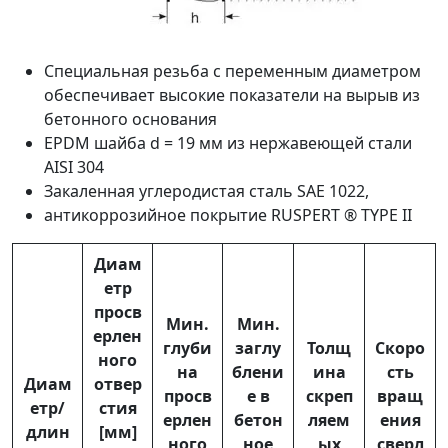
Специальная резьба с переменным диаметром
обеспечивает высокие показатели на вырыв из
бетонного основания
EPDM шайба d = 19 мм из нержавеющей стали
AISI 304
Закаленная углеродистая сталь SAE 1022,
антикоррозийное покрытие RUSPERT ® TYPE II
Диам
етр
просв
Мин.
Мин.
ерлен
глуби
заглу
Толщ
Скоро
ного
на
блени
ина
сть
Диам
отвер
просв
е в
скреп
вращ
етр/
стия
ерлен
бетон
ляем
ения
длин
[мм]
ного
ное
ых
сверл