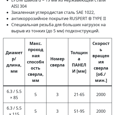
AISI 304
Закаленная углеродистая сталь SAE 1022,
антикоррозийное покрытие RUSPERT ® TYPE II
Специальная резьба для больших нагрузок на
вырыв из тонких (до 5 мм) подконструкций.
Макс.
Скорост
проход
ь
Диамет
Толщин
ная
вращен
р/
Номер
а
способн
ия
длина,
сверла
ПАНЕЛ
ость
сверла
мм
И [мм]
сверла,
[об./
мм
мин.]
6.3 / 5.5
5
3
21-65
2000
× 85
6.3 / 5.5
5
3
51-95
2000
× 115