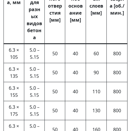
а, мм
для
отвер
основ
слоев
а [об./
разн
стия
ание
[мм]
мин.]
ых
[мм]
[мм]
видов
бетон
а
6.3 ×
5.0 –
50
40
60
800
105
5.15
6.3 ×
5.0 –
50
40
90
800
135
5.15
6.3 ×
5.0 –
50
40
110
800
155
5.15
6.3 ×
5.0 –
50
40
130
800
175
5.15
6.3 ×
5.0 –
50
40
160
800