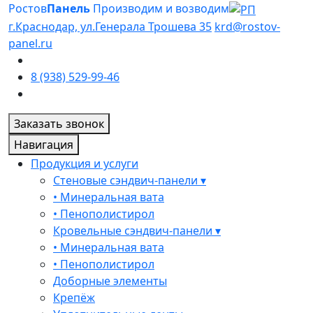
Ростов
Панель
Производим и возводим
г.Краснодар, ул.Генерала Трошева 35
krd@rostov-
panel.ru
8 (938) 529-99-46
Заказать звонок
Навигация
Продукция и услуги
Стеновые сэндвич-панели ▾
• Минеральная вата
• Пенополистирол
Кровельные сэндвич-панели ▾
• Минеральная вата
• Пенополистирол
Доборные элементы
Крепёж