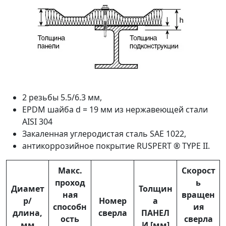
2 резьбы 5.5/6.3 мм,
EPDM шайба d = 19 мм из нержавеющей стали
AISI 304
Закаленная углеродистая сталь SAE 1022,
антикоррозийное покрытие RUSPERT ® TYPE II.
Макс.
Скорост
проход
ь
Диамет
Толщин
ная
вращен
р/
Номер
а
способн
ия
длина,
сверла
ПАНЕЛ
ость
сверла
мм
И [мм]