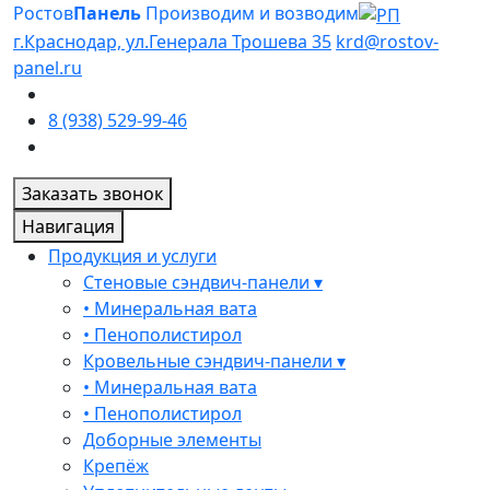
Ростов
Панель
Производим и возводим
г.Краснодар, ул.Генерала Трошева 35
krd@rostov-
panel.ru
8 (938) 529-99-46
Заказать звонок
Навигация
Продукция и услуги
Стеновые сэндвич-панели ▾
• Минеральная вата
• Пенополистирол
Кровельные сэндвич-панели ▾
• Минеральная вата
• Пенополистирол
Доборные элементы
Крепёж