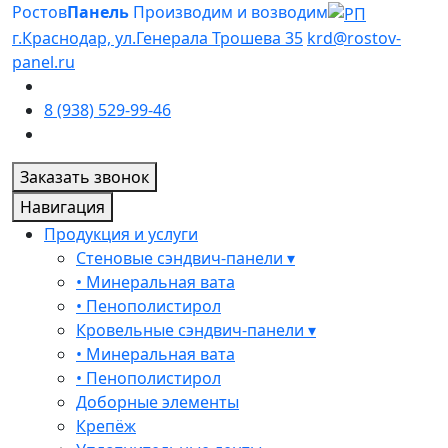
Ростов
Панель
Производим и возводим
г.Краснодар, ул.Генерала Трошева 35
krd@rostov-
panel.ru
8 (938) 529-99-46
Заказать звонок
Навигация
Продукция и услуги
Стеновые сэндвич-панели ▾
• Минеральная вата
• Пенополистирол
Кровельные сэндвич-панели ▾
• Минеральная вата
• Пенополистирол
Доборные элементы
Крепёж