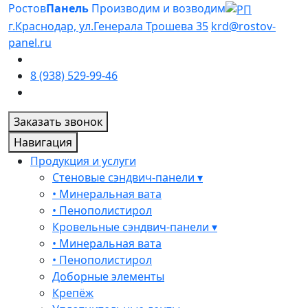
Ростов
Панель
Производим и возводим
г.Краснодар, ул.Генерала Трошева 35
krd@rostov-
panel.ru
8 (938) 529-99-46
Заказать звонок
Навигация
Продукция и услуги
Стеновые сэндвич-панели ▾
• Минеральная вата
• Пенополистирол
Кровельные сэндвич-панели ▾
• Минеральная вата
• Пенополистирол
Доборные элементы
Крепёж