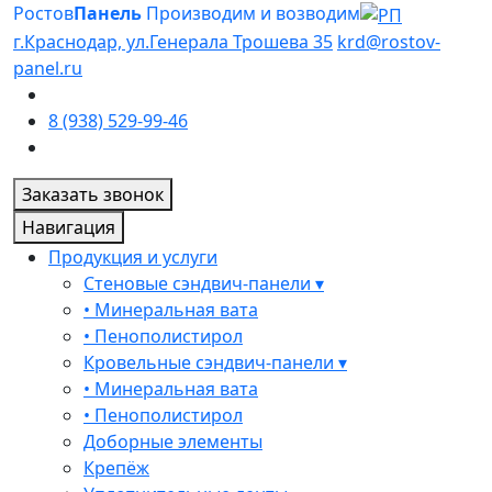
Ростов
Панель
Производим и возводим
г.Краснодар, ул.Генерала Трошева 35
krd@rostov-
panel.ru
8 (938) 529-99-46
Заказать звонок
Навигация
Продукция и услуги
Стеновые сэндвич-панели ▾
• Минеральная вата
• Пенополистирол
Кровельные сэндвич-панели ▾
• Минеральная вата
• Пенополистирол
Доборные элементы
Крепёж