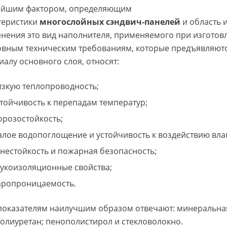
йшим фактором, определяющим
теристики
многослойных сэндвич-панелей
и область 
нения это вид наполнителя, применяемого при изготов
овным техническим требованиям, которые предъявляютс
иалу основного слоя, относят:
изкую теплопроводность;
стойчивость к перепадам температур;
орозостойкость;
алое водопоглощение и устойчивость к воздействию вла
гнестойкость и пожарная безопасность;
вукоизоляционные свойства;
аропроницаемость.
показателям наилучшим образом отвечают: минеральная
олиуретан; пенополистирол и стекловолокно.