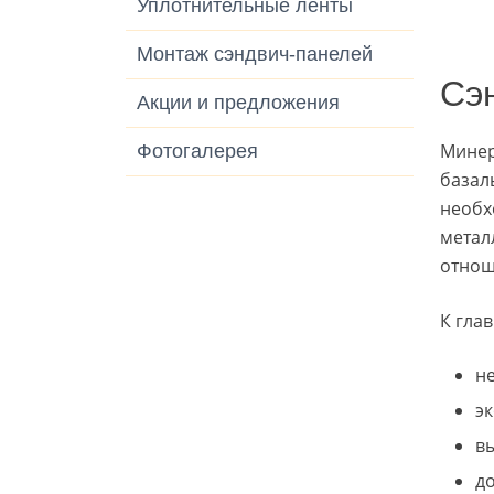
Уплотнительные ленты
Монтаж сэндвич-панелей
Сэ
Акции и предложения
Минер
Фотогалерея
базал
необх
метал
отнош
К гла
н
эк
в
д