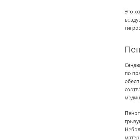
Это х
возду
гигро
Пен
Сэндв
по пр
обесп
соотв
медиц
Пеноп
грызу
Небол
матер