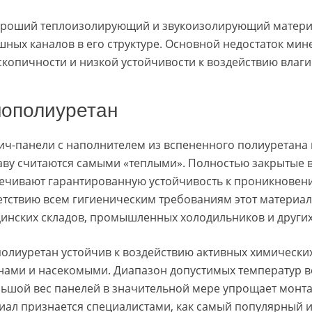
ороший теплоизолирующий и звукоизолирующий материа
шных каналов в его структуре. Основной недостаток мин
скопичности и низкой устойчивости к воздействию влаги
ополиуретан
ич-панели с наполнителем из вспененного полиуретана
аву считаются самыми «теплыми». Полностью закрытые в
ечивают гарантированную устойчивость к проникновени
етствию всем гигиеническим требованиям этот материал
инских складов, промышленных холодильников и други
олиуретан устойчив к воздействию активных химически
нами и насекомыми. Диапазон допустимых температур во 
ьшой вес панелей в значительной мере упрощает монтаж
иал признается специалистами, как самый популярный 