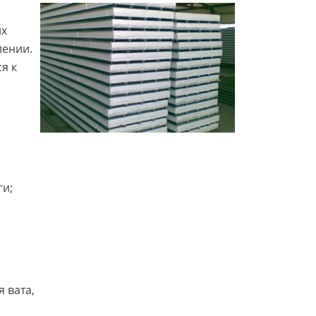
их
лении.
я к
ги;
 вата,