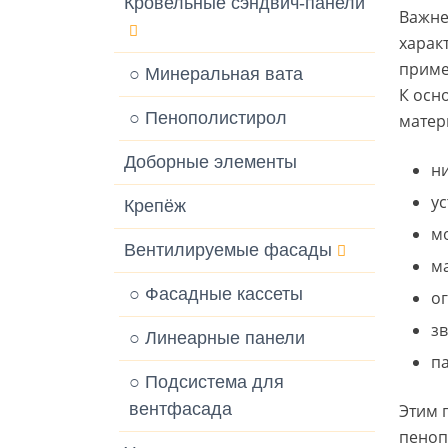
Кровельные сэндвич-панели
Важне
харак
приме
○ Минеральная вата
К осн
○ Пенополистирол
матер
Доборные элементы
н
у
Крепёж
м
Вентилируемые фасады
м
○ Фасадные кассеты
о
з
○ Линеарные панели
п
○ Подсистема для
вентфасада
Этим 
пеноп