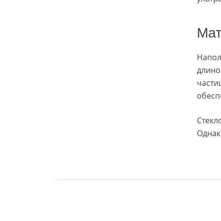
Мат
Напол
длино
части
обесп
Стекл
Однак