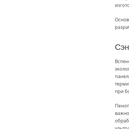
изгот
Основ
разра
Сэн
Вспен
эколо
панел
терми
при б
Пеноп
важно
обраб
ультр