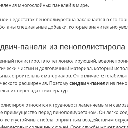
овления многослойных панелей в мире.
ной недостаток пенополиуретана заключается в его гор
ботаны специальные добавки, которые значительно увел
двич-панели из пенополистирола
енный полистирол это теплоизолирующий, водонепрон
гически чистый и долговечный материал, который испо
ьных строительных материалов. Он отличается стабиль
ческого расширения. Поэтому
сэндвич-панели
из пено
ольших перепадах температур.
олистирол относится к трудновоспламеняемым и самоза
е преимущество перед пенополиуретаном. Он легко соед
отке и устойчив к неблагоприятным воздействиям окр
афиолетовых солнечных лучей. Срок службы может достиг